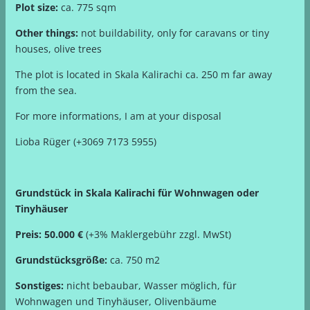
Plot size:
ca. 775 sqm
Other things:
not buildability, only for caravans or tiny
houses, olive trees
The plot is located in Skala Kalirachi ca. 250 m far away
from the sea.
For more informations, I am at your disposal
Lioba Rüger (+3069 7173 5955)
Grundstück in Skala Kalirachi für Wohnwagen oder
Tinyhäuser
Preis: 50.000 €
(+3% Maklergebühr zzgl. MwSt)
Grundstücksgröße:
ca. 750 m2
Sonstiges:
nicht bebaubar, Wasser möglich, für
Wohnwagen und Tinyhäuser, Olivenbäume